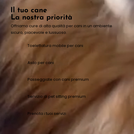
Il tuo cane
La nostra priorità
Offriamo cure di alta qualità per cani in un ambiente
sicuro, piacevole e lussuoso.
Toelettatura mobile per cani
Asilo per cani
Passeggiate con cani premium
Servizio di pet sitting premium
Prenota i tuoi servizi