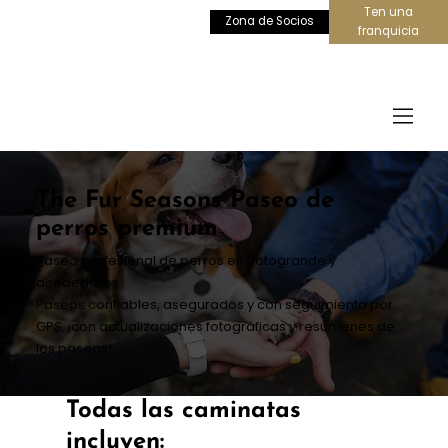
Ten una
Zona de Socios
franquicia
The Fur Seasons Paseo de
perros premium
Paseo profesional de perros en Sotogrande y
alrededores
Paseos confiables, asegurados y con seguimiento por
GPS, ¡con actualizaciones fotográficas y resúmenes de
los paseos!
Todas las caminatas
incluyen: