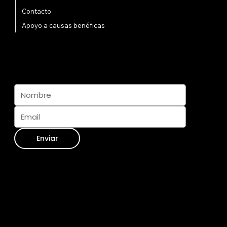
Contacto
Apoyo a causas benéficas
Suscríbete y Únete a la Manada
Enviar
Información de Contacto
WhatsApp:
+34 711 073 413
Envíanos un Email:
info@furseasons.es