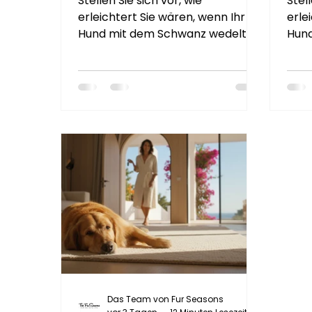
Stellen Sie sich vor, wie
Stell
erleichtert Sie wären, wenn Ihr
erle
Hund mit dem Schwanz wedelt,
Hund
während er ein klimatisiertes
währ
mobiles Spa direkt vor Ihrer Villa
mobi
betritt, anstatt in einem lauten,
betr
überfüllten Salon zu zittern. Wir
über
wissen, dass ein Hund für viele
wiss
Familien an der Costa del Sol
Fami
nicht nur ein Haustier ist, sondern
nich
ein geliebtes Mitglied der Familie...
ein g
Das Team von Fur Seasons