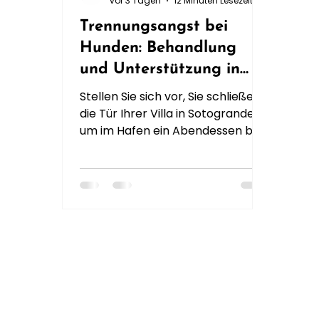
vor 3 Tagen
12 Minuten Lesezeit
Trennungsangst bei
Hunden: Behandlung
und Unterstützung in
Sotogrande (2026)
Stellen Sie sich vor, Sie schließen
die Tür Ihrer Villa in Sotogrande,
um im Hafen ein Abendessen bei
Sonnenuntergang zu genießen,
und plötzlich sinkt Ihnen das Herz,
als ein verzweifeltes Heulen durch
den Flur hallt. Im Jahr 2026 leiden
fast 25 % der Hunde in Spanien
unter Trennungsangst, was häufig
zu Schäden in der Wohnung oder
Lärmbeschwerden von...