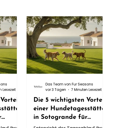
sons
Das Team von Fur Seasons
n Lesezeit
vor 3 Tagen
7 Minuten Lesezeit
Vorteile
Die 5 wichtigsten Vorteile
stätte
einer Hundetagesstätte
r
in Sotogrande für
anspruchsvolle