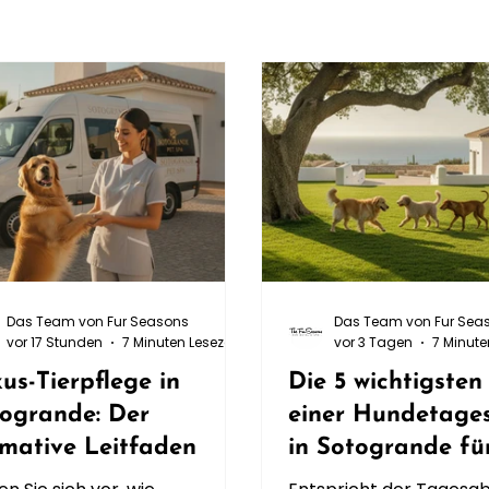
Das Team von Fur Seasons
Das Team von Fur Sea
vor 17 Stunden
7 Minuten Lesezeit
vor 3 Tagen
7 Minute
us-Tierpflege in
Die 5 wichtigsten 
ogrande: Der
einer Hundetages
imative Leitfaden
in Sotogrande fü
anspruchsvolle