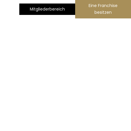
Eine Franchise
Mitgliederbereich
besitzen
nterstützung von Wohltätigkeitsorganisationen
Kontakt